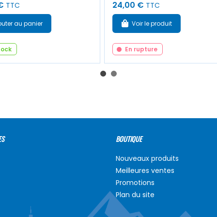
€
24,00 €
TTC
TTC
outer au panier
Voir le produit
tock
En rupture
ES
BOUTIQUE
Nouveaux produits
Meilleures ventes
Promotions
Plan du site