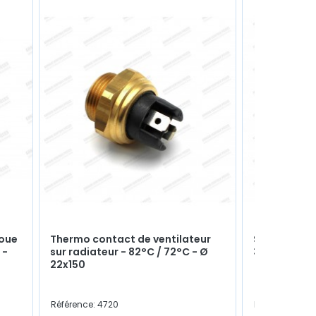
roue
Thermo contact de ventilateur
Silent bloc d
 -
sur radiateur - 82°C / 72°C - Ø
34741S
22x150
Référence: 4720
Référence: 910