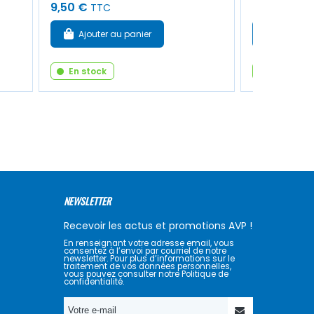
9,50 €
22,00 €
TTC
TT
Ajouter au panier
Ajouter
En stock
En stock
NEWSLETTER
Recevoir les actus et promotions AVP !
En renseignant votre adresse email, vous
consentez à l’envoi par courriel de notre
newsletter. Pour plus d’informations sur le
traitement de vos données personnelles,
vous pouvez consulter notre Politique de
confidentialité.