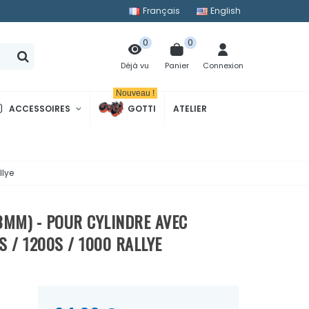
Français
English
0
0
Panier
Connexion
Déjà vu
Nouveau !
ACCESSOIRES
GOTTI
ATELIER
llye
.8MM) - POUR CYLINDRE AVEC
S / 1200S / 1000 RALLYE