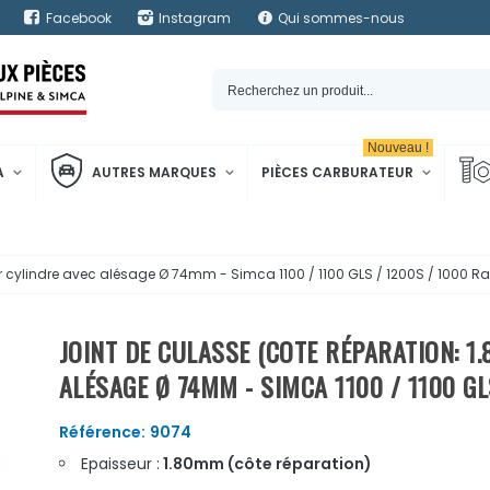
Facebook
Instagram
Qui sommes-nous
Nouveau !
A
AUTRES MARQUES
PIÈCES CARBURATEUR
r cylindre avec alésage Ø 74mm - Simca 1100 / 1100 GLS / 1200S / 1000 Ra
JOINT DE CULASSE (COTE RÉPARATION: 1
ALÉSAGE Ø 74MM - SIMCA 1100 / 1100 GL
Référence:
9074
Epaisseur :
1.80mm (côte réparation)