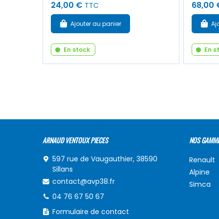
24,00 €
68,00 
TTC
Ajouter au panier
Aj
En stock
En s
ARNAUD VENTOUX PIECES
NOS GAMM
597 rue de Vaugauthier, 38590
Renault
Sillans
Alpine
contact@avp38.fr
Simca
04 76 67 50 67
Formulaire de contact