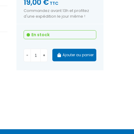
19,00 €
TTC
Commandez avant 13h et profitez
d'une expédition le jour même !
En stock
Ajouter au panier
-
+