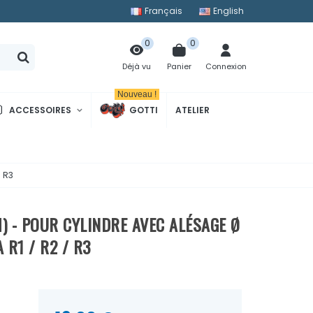
Français
English
0
0
Panier
Connexion
Déjà vu
Nouveau !
ACCESSOIRES
GOTTI
ATELIER
/ R3
M) - POUR CYLINDRE AVEC ALÉSAGE Ø
 R1 / R2 / R3