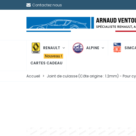
Contactez nous
RENAULT
ALPINE
SIMC
Nouveau !
CARTES CADEAU
Accueil
>
Joint de culasse (Côte origine : 1.2mm) - Pour