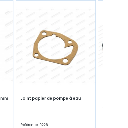
 40mm
Joint papier de pompe à eau
Jeu de 12 s
origine" Ø 
1,75x2x4mm -
Référence: 9228
Référence: 901