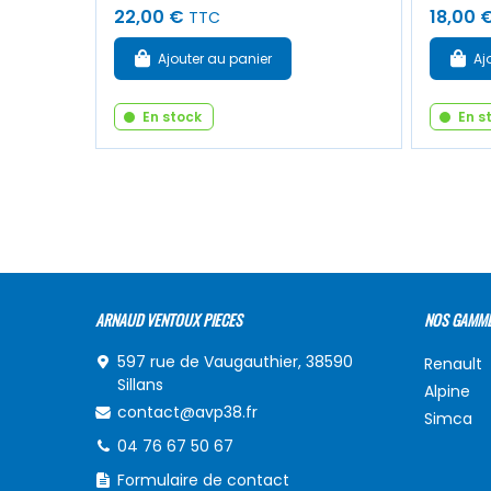
22,00 €
18,00 
TTC
Ajouter au panier
Aj
En stock
En s
ARNAUD VENTOUX PIECES
NOS GAMM
597 rue de Vaugauthier, 38590
Renault
Sillans
Alpine
contact@avp38.fr
Simca
04 76 67 50 67
Formulaire de contact