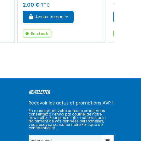
2,00 €
118,00 €
TTC
T
Ajouter au panier
Ajouter
En stock
En stock
NEWSLETTER
Recevoir les actus et promotions AVP !
En renseignant votre adresse email, vous
consentez à l’envoi par courriel de notre
newsletter. Pour plus d’informations sur le
traitement de vos données personnelles,
vous pouvez consulter notre Politique de
confidentialité.