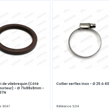
pi de vilebrequin (Côté
Collier serflex inox - Ø 25 à
moteur) - Ø 71x88x8mm -
837N
e: 9047
Référence: 5214