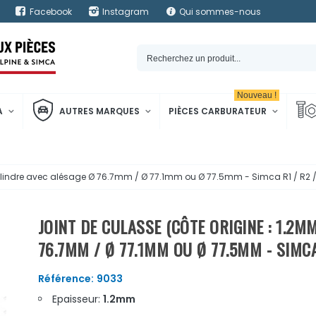
Facebook
Instagram
Qui sommes-nous
Nouveau !
A
AUTRES MARQUES
PIÈCES CARBURATEUR
 cylindre avec alésage Ø 76.7mm / Ø 77.1mm ou Ø 77.5mm - Simca R1 / R2 
JOINT DE CULASSE (CÔTE ORIGINE : 1.2M
76.7MM / Ø 77.1MM OU Ø 77.5MM - SIMCA
Référence:
9033
Epaisseur:
1.2mm