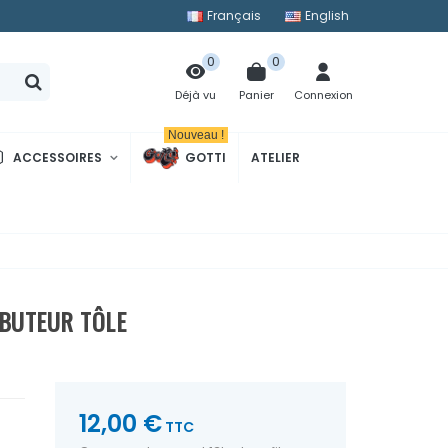
Français
English
0
0
Panier
Connexion
Déjà vu
Nouveau !
ACCESSOIRES
GOTTI
ATELIER
BUTEUR TÔLE
12,00 €
TTC