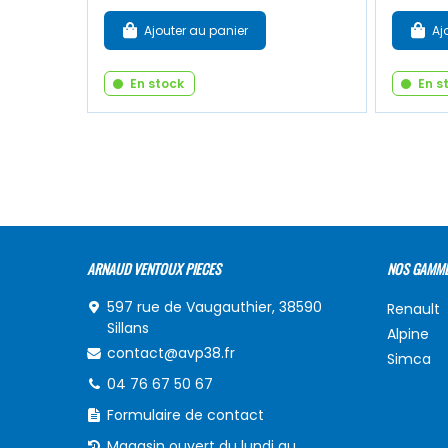
Ajouter au panier
Aj
En stock
En s
ARNAUD VENTOUX PIECES
NOS GAMM
597 rue de Vaugauthier, 38590
Renault
Sillans
Alpine
contact@avp38.fr
Simca
04 76 67 50 67
Formulaire de contact
Magasin ouvert du lundi au