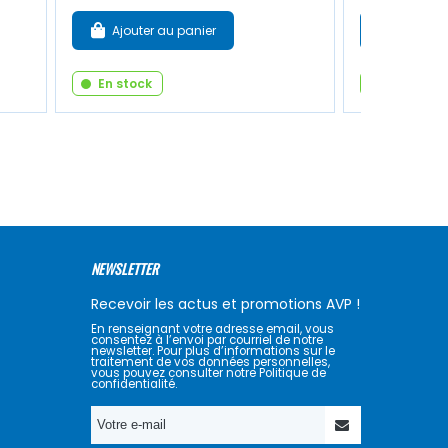
Ajouter au panier
Ajouter
En stock
En stock
NEWSLETTER
Recevoir les actus et promotions AVP !
En renseignant votre adresse email, vous
consentez à l’envoi par courriel de notre
newsletter. Pour plus d’informations sur le
traitement de vos données personnelles,
vous pouvez consulter notre Politique de
confidentialité.