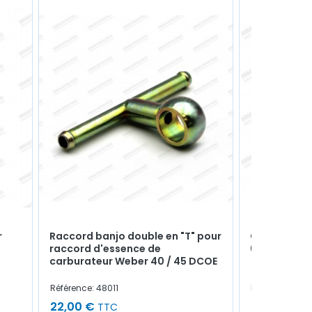
r
Raccord banjo double en "T" pour
Clapet d'es
raccord d'essence de
6mm
carburateur Weber 40 / 45 DCOE
Référence: 48011
Référence: 281
22,00 €
8,00 €
TTC
TTC