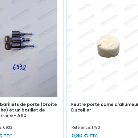
 barillets de porte (Droite
Feutre porte came d'allumeu
he) et un barillet de
Ducellier
rrière - A110
e: 6932
Référence: 1780
€
0,80 €
TTC
TTC