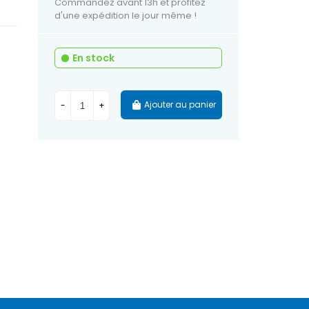
Commandez avant 13h et profitez
d'une expédition le jour même !
En stock
Ajouter au panier
-
+