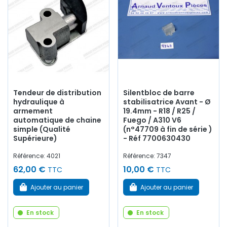
Tendeur de distribution
Silentbloc de barre
hydraulique à
stabilisatrice Avant - Ø
armement
19.4mm - R18 / R25 /
automatique de chaine
Fuego / A310 V6
simple (Qualité
(n°47709 à fin de série )
Supérieure)
- Réf 7700630430
Référence: 4021
Référence: 7347
62,00 €
10,00 €
TTC
TTC
Ajouter au panier
Ajouter au panier
En stock
En stock