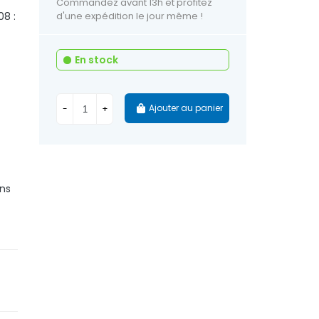
Commandez avant 13h et profitez
08 :
d'une expédition le jour même !
En stock
Ajouter au panier
-
+
ans