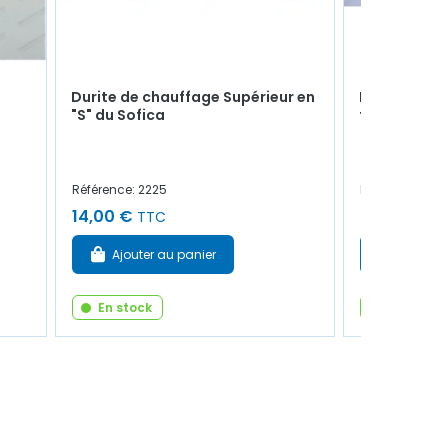
Durite de chauffage Supérieur en
Butée caou
"S" du Sofica
tige d'amor
Référence: 2225
Référence: 132
14,00 €
5,00 €
TTC
TTC
Ajouter au panier
Ajouter
En stock
En stock