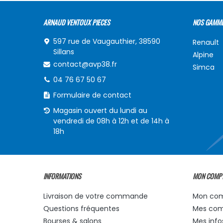
ARNAUD VENTOUX PIECES
NOS GAMM
597 rue de Vaugauthier, 38590
Renault
Sillans
Alpine
contact@avp38.fr
Simca
04 76 67 50 67
Formulaire de contact
Magasin ouvert du lundi au
vendredi de 08h à 12h et de 14h à
18h
INFORMATIONS
MON COMP
Livraison de votre commande
Mon co
Questions fréquentes
Mes co
Bourses & salons
Mes info