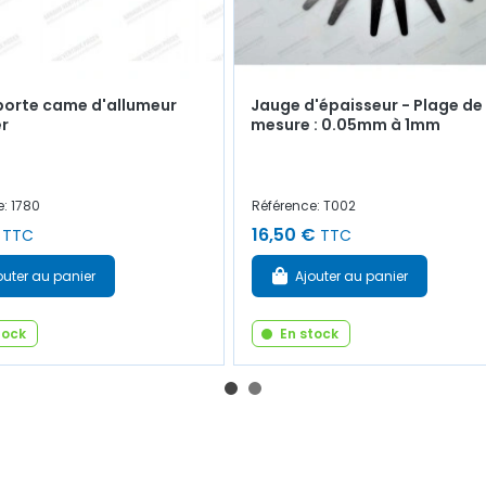
porte came d'allumeur
Jauge d'épaisseur - Plage de
er
mesure : 0.05mm à 1mm
: 1780
Référence: T002
16,50 €
TTC
TTC
outer au panier
Ajouter au panier
tock
En stock