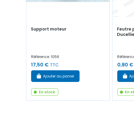
Support moteur
Feutre 
Ducelli
Référence: 1056
Référence
17,50 €
0,80 €
TTC
Ajouter au panier
Aj
En stock
En s