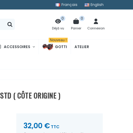
Français
English
0
0
Panier
Connexion
Déjà vu
Nouveau !
ACCESSOIRES
GOTTI
ATELIER
STD ( CÔTE ORIGINE )
32,00 €
TTC