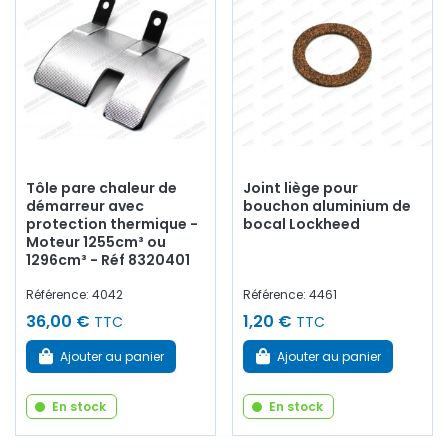
Tôle pare chaleur de
Joint liège pour
démarreur avec
bouchon aluminium de
protection thermique -
bocal Lockheed
Moteur 1255cm³ ou
1296cm³ - Réf 8320401
Référence: 4042
Référence: 4461
36,00 €
1,20 €
TTC
TTC
Ajouter au panier
Ajouter au panier
En stock
En stock