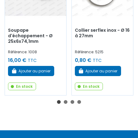
Soupape
Collier serflex inox - Ø 16
d'échappement - Ø
à 27mm
25x6x74,1mm
Référence: 1008
Référence: 5215
16,00 €
0,80 €
TTC
TTC
Ajouter au panier
Ajouter au panier
En stock
En stock