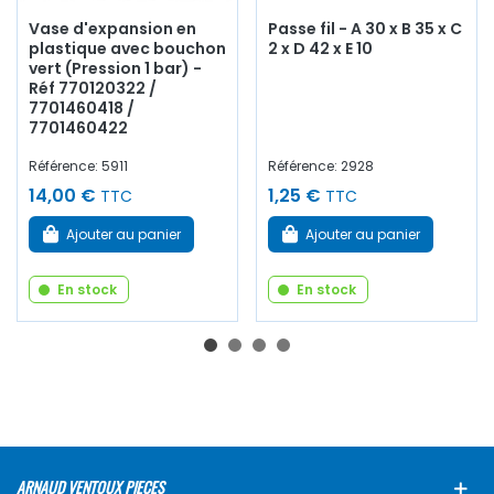
Vase d'expansion en
Passe fil - A 30 x B 35 x C
plastique avec bouchon
2 x D 42 x E 10
vert (Pression 1 bar) -
Réf 770120322 /
7701460418 /
7701460422
Référence: 5911
Référence: 2928
14,00 €
1,25 €
TTC
TTC
Ajouter au panier
Ajouter au panier
En stock
En stock
ARNAUD VENTOUX PIECES