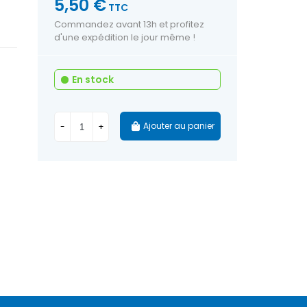
5,50 €
TTC
Commandez avant 13h et profitez
d'une expédition le jour même !
En stock
Ajouter au panier
-
+