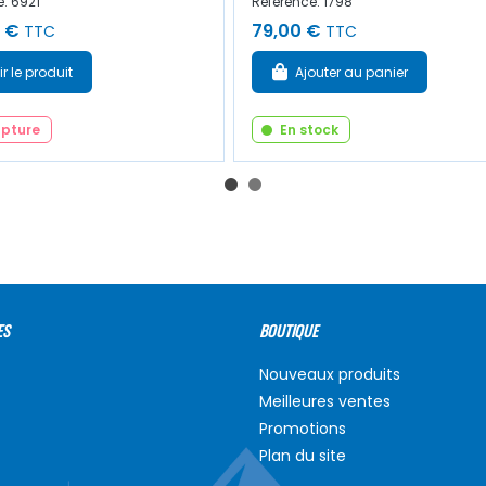
: 6921
Référence: 1798
 €
79,00 €
TTC
TTC
ir le produit
Ajouter au panier
upture
En stock
ES
BOUTIQUE
Nouveaux produits
Meilleures ventes
Promotions
Plan du site