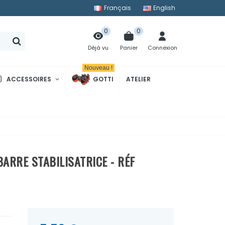
Français
English
0
0
Panier
Connexion
Déjà vu
Nouveau !
ACCESSOIRES
GOTTI
ATELIER
BARRE STABILISATRICE - RÉF