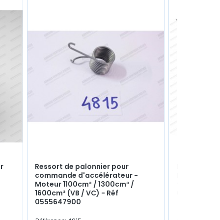
r
Ressort de palonnier pour
Durite cao
e
commande d'accélérateur -
Longueur 1m
Moteur 1100cm³ / 1300cm³ /
faire des m
1600cm³ (VB / VC) - Réf
600000021
0555647900