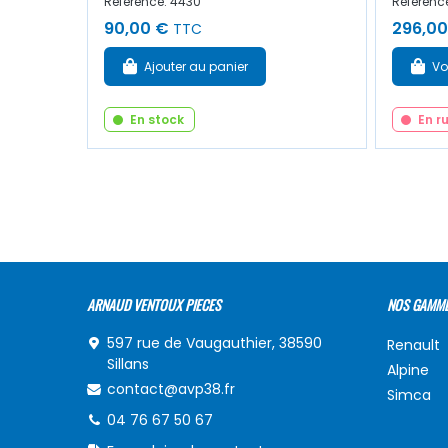
Référence: 4430
Référence
90,00 €
296,00
TTC
Ajouter au panier
Vo
En stock
En r
ARNAUD VENTOUX PIECES
NOS GAMM
597 rue de Vaugauthier, 38590
Renault
Sillans
Alpine
contact@avp38.fr
Simca
04 76 67 50 67