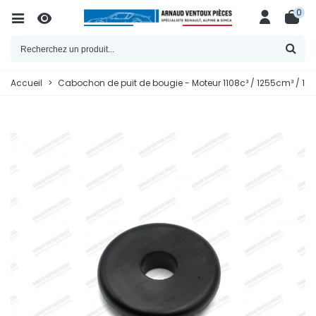
0
Accueil
>
Cabochon de puit de bougie - Moteur 1108c³ / 1255cm³ / 129