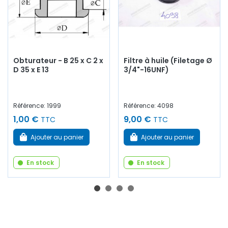
Obturateur - B 25 x C 2 x
Filtre à huile (Filetage Ø
D 35 x E 13
3/4"-16UNF)
Référence: 1999
Référence: 4098
1,00 €
9,00 €
TTC
TTC
Ajouter au panier
Ajouter au panier
En stock
En stock