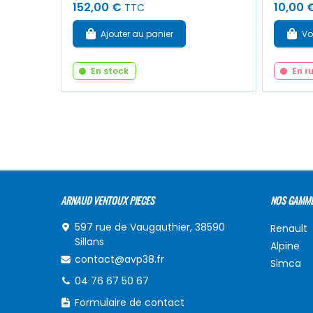
152,00 €
10,00 
TTC
Ajouter au panier
Vo
En stock
En r
ARNAUD VENTOUX PIECES
NOS GAMM
597 rue de Vaugauthier, 38590
Renault
Sillans
Alpine
contact@avp38.fr
Simca
04 76 67 50 67
Formulaire de contact