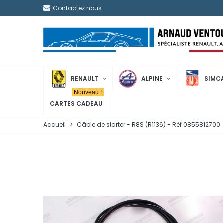
Contactez nous
RENAULT
ALPINE
SIMC
Nouveau !
CARTES CADEAU
Accueil
>
Câble de starter - R8S (R1136) - Réf 0855812700