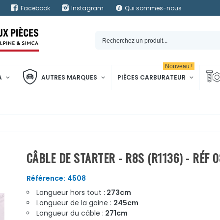
Facebook
Instagram
Qui sommes-nous
Nouveau !
A
AUTRES MARQUES
PIÈCES CARBURATEUR
CÂBLE DE STARTER - R8S (R1136) - RÉF 
Référence:
4508
Longueur hors tout :
273cm
Longueur de la gaine :
245cm
Longueur du câble :
271cm