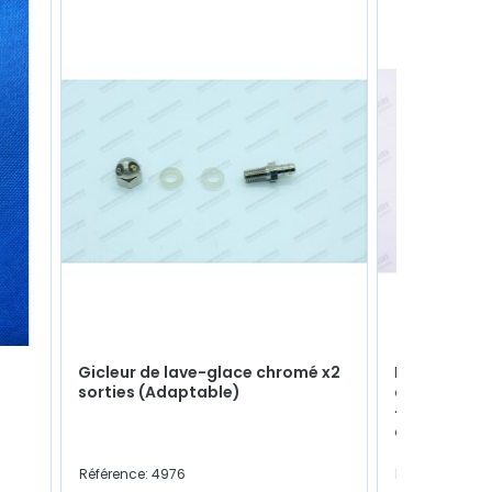
Gicleur de lave-glace chromé x2
Patte d'arr
sorties (Adaptable)
d'accélérat
- R8G / A110
carburateu
Référence: 4976
Référence: 481