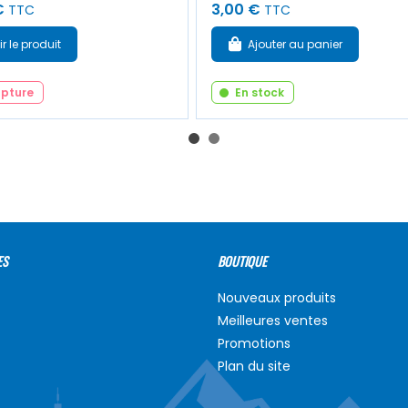
€
3,00 €
TTC
TTC
ir le produit
Ajouter au panier
upture
En stock
ES
BOUTIQUE
Nouveaux produits
Meilleures ventes
Promotions
Plan du site