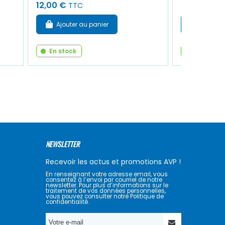
12,00 €
28,00 €
TTC
TT
Ajouter au panier
Ajouter
En stock
En stock
NEWSLETTER
Recevoir les actus et promotions AVP !
En renseignant votre adresse email, vous
consentez à l’envoi par courriel de notre
newsletter. Pour plus d’informations sur le
traitement de vos données personnelles,
vous pouvez consulter notre Politique de
confidentialité.