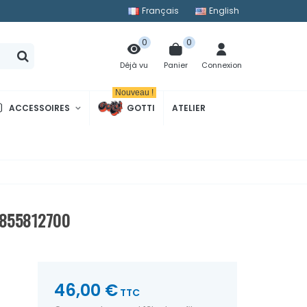
Français
English
0
0
Panier
Connexion
Déjà vu
Nouveau !
ACCESSOIRES
GOTTI
ATELIER
0855812700
46,00 €
TTC