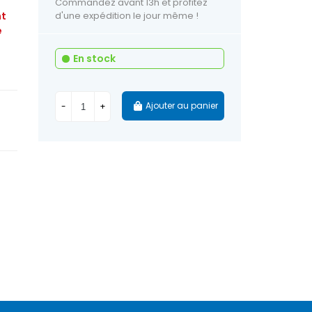
Commandez avant 13h et profitez
nt
d'une expédition le jour même !
e
En stock
Ajouter au panier
-
+