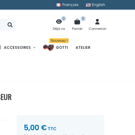
Français
English
0
0
Panier
Connexion
Déjà vu
Nouveau !
ACCESSOIRES
GOTTI
ATELIER
SEUR
5,00 €
TTC