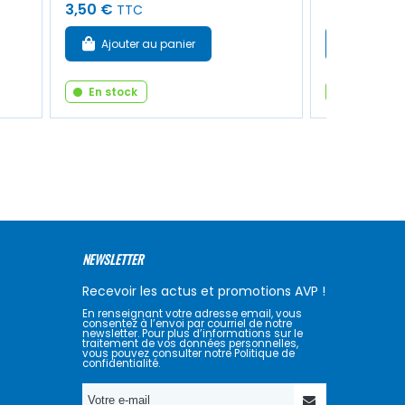
3,50 €
2,30 €
TTC
TTC
Ajouter au panier
Ajouter
En stock
En stock
NEWSLETTER
Recevoir les actus et promotions AVP !
En renseignant votre adresse email, vous
consentez à l’envoi par courriel de notre
newsletter. Pour plus d’informations sur le
traitement de vos données personnelles,
vous pouvez consulter notre Politique de
confidentialité.