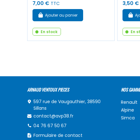
7,00 €
3,50 €
TTC
Ajouter au panier
Aj
En stock
En s
ARNAUD VENTOUX PIECES
NOS GAMM
597 rue de Vaugauthier, 38590
Renault
Sillans
Alpine
contact@avp38.fr
Simca
04 76 67 50 67
Formulaire de contact