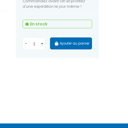
Commandez avant 13h et profitez
d'une expédition le jour même !
En stock
Ajouter au panier
-
+