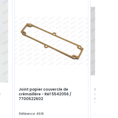
Joint papier couvercle de
Kit de x2 jo
e
crémaillère - Réf 5542056 /
cache culbu
7700522602
0852898300
7703061077
Référence: 4618
Référence: 104