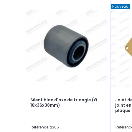
Nouveau
Silent bloc d'axe de triangle (Ø
Joint d
16x36x38mm)
joint e
plaque
Référence: 2305
Référence