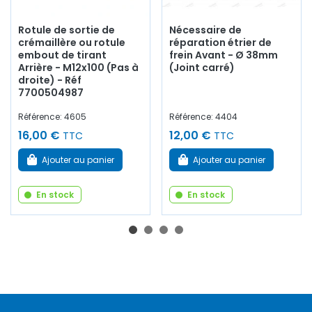
Rotule de sortie de
Nécessaire de
crémaillère ou rotule
réparation étrier de
embout de tirant
frein Avant - Ø 38mm
Arrière - M12x100 (Pas à
(Joint carré)
droite) - Réf
7700504987
Référence: 4605
Référence: 4404
16,00 €
12,00 €
TTC
TTC
Ajouter au panier
Ajouter au panier
En stock
En stock