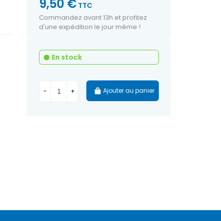
9,50 €
TTC
Commandez avant 13h et profitez
d'une expédition le jour même !
En stock
Ajouter au panier
-
+