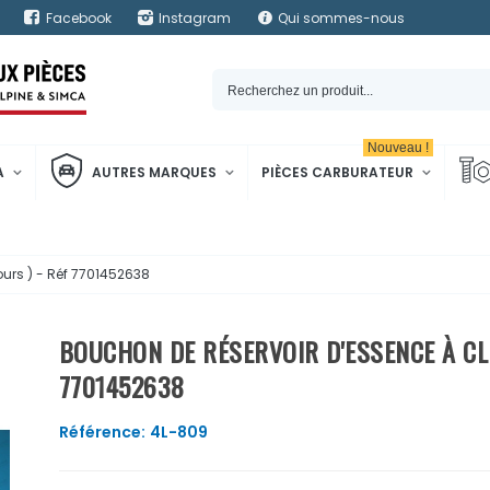
Facebook
Instagram
Qui sommes-nous
Nouveau !
A
AUTRES MARQUES
PIÈCES CARBURATEUR
ours ) - Réf 7701452638
BOUCHON DE RÉSERVOIR D'ESSENCE À CLÉS
7701452638
Référence:
4L-809