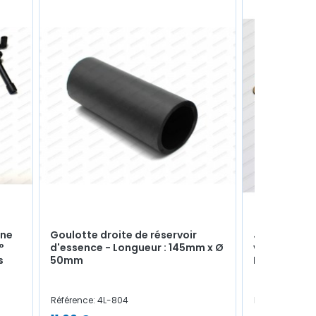
one
Goulotte droite de réservoir
Joint papier
°
d'essence - Longueur : 145mm x Ø
vitesse (5èm
s
50mm
Réf 7701493
Référence: 4L-804
Référence: 514