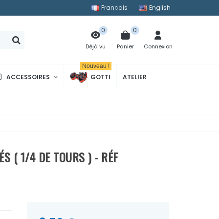
Français
English
0
0
Panier
Connexion
Déjà vu
Nouveau !
ACCESSOIRES
GOTTI
ATELIER
 ( 1/4 DE TOURS ) - RÉF