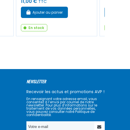
11,00 €
8,00 €
TTC
TTC
Ajouter au panier
Ajouter
En stock
En stock
NEWSLETTER
Recevoir les actus et promotions AVP !
En renseignant votre adresse email, vous
consentez à l’envoi par courriel de notre
newsletter. Pour plus d’informations sur le
traitement de vos données personnelles,
vous pouvez consulter notre Politique de
confidentialité.