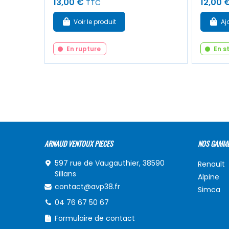
13,00 €
12,00 
TTC
Voir le produit
Aj
En rupture
En s
ARNAUD VENTOUX PIECES
NOS GAMM
597 rue de Vaugauthier, 38590
Renault
Sillans
Alpine
contact@avp38.fr
Simca
04 76 67 50 67
Formulaire de contact