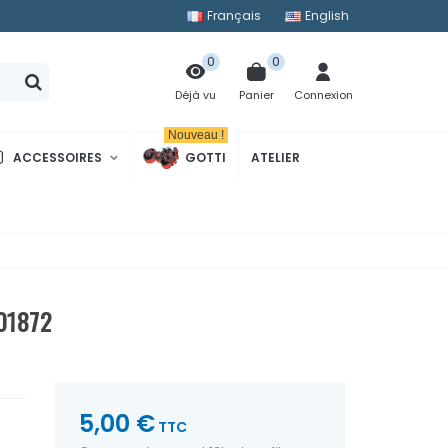
Français
English
0
0
Panier
Connexion
Déjà vu
Nouveau !
ACCESSOIRES
GOTTI
ATELIER
01872
5,00 €
TTC