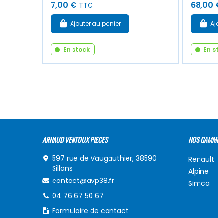
7,00 €
68,00 
TTC
Ajouter au panier
Aj
En stock
En s
ARNAUD VENTOUX PIECES
NOS GAMM
597 rue de Vaugauthier, 38590
Renault
Sillans
Alpine
contact@avp38.fr
Simca
04 76 67 50 67
Formulaire de contact