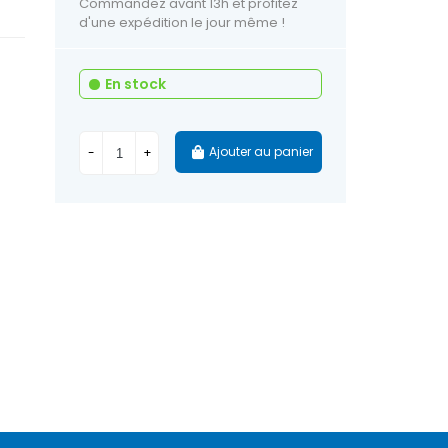
Commandez avant 13h et profitez
d'une expédition le jour même !
En stock
Ajouter au panier
-
+