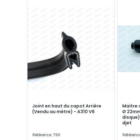
Joint en haut du capot Arrière
Maitre 
(Vendu au mètre) - A310 V6
Ø 22mm 
disque)
djet
Référence: 7911
Référenc