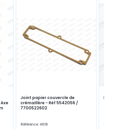
Joint papier couvercle de
Flector de d
 Axe
crémaillère - Réf 5542056 /
mm
7700522602
Référence: 4618
Référence: 260