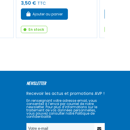
3,50 €
6,50 €
TTC
TTC
Ajouter au panier
Ajouter
En stock
En stock
NEWSLETTER
Recevoir les actus et promotions AVP !
En renseignant votre adresse email, vous
consentez à l’envoi par courriel de notre
newsletter. Pour plus d’informations sur le
traitement de vos données personnelles,
vous pouvez consulter notre Politique de
confidentialité.