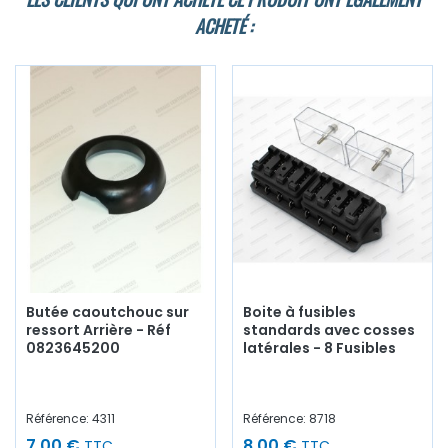
ACHETÉ :
Butée caoutchouc sur
Boite à fusibles
ressort Arrière - Réf
standards avec cosses
0823645200
latérales - 8 Fusibles
Référence: 4311
Référence: 8718
7,00 €
8,00 €
TTC
TTC