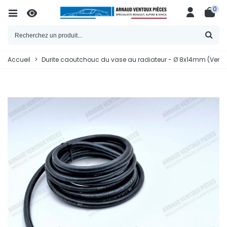
0
Accueil
>
Durite caoutchouc du vase au radiateur - Ø 8x14mm (Vend