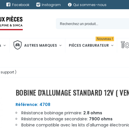
Facebook
Instagram
Qui sommes-nous
Nouveau !
A
AUTRES MARQUES
PIÈCES CARBURATEUR
support )
BOBINE D'ALLUMAGE STANDARD 12V ( VE
Référence:
4708
Résistance bobinage primaire:
2.8 ohms
Résistance bobinage secondaire:
7900 ohms
Bobine compatible avec les kits d'allumage électron