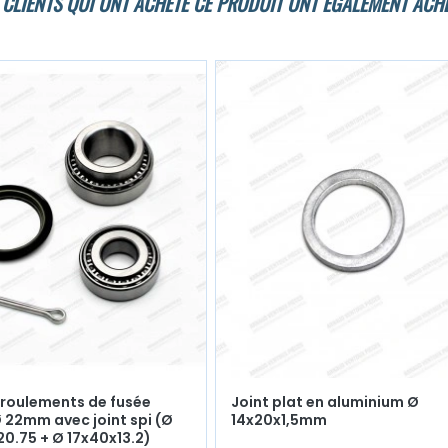
 CLIENTS QUI ONT ACHETÉ CE PRODUIT ONT ÉGALEMENT ACHE
2 roulements de fusée
Joint plat en aluminium Ø
 22mm avec joint spi (Ø
14x20x1,5mm
0.75 + Ø 17x40x13.2)