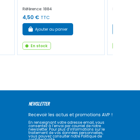
Référence: 1884
Référence: 47
4,50 €
6,00 €
TTC
TTC
Ajouter au panier
Ajouter
En stock
En stock
NEWSLETTER
Recevoir les actus et promotions AVP !
En renseignant votre adresse email, vous
consentez à l’envoi par courriel de notre
newsletter. Pour plus d’informations sur le
traitement de vos données personnelles,
vous pouvez consulter notre Politique de
confidentialité.