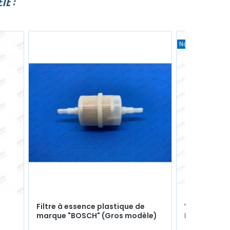
TÉ :
Nouveau
Filtre à essence plastique de
Vis platiné
marque "BOSCH" (Gros modèle)
Ducellier