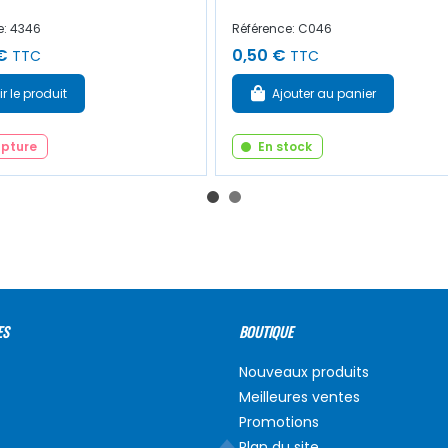
e: 4346
Référence: C046
€
0,50 €
TTC
TTC
ir le produit
Ajouter au panier
upture
En stock
ES
BOUTIQUE
Nouveaux produits
Meilleures ventes
Promotions
Plan du site