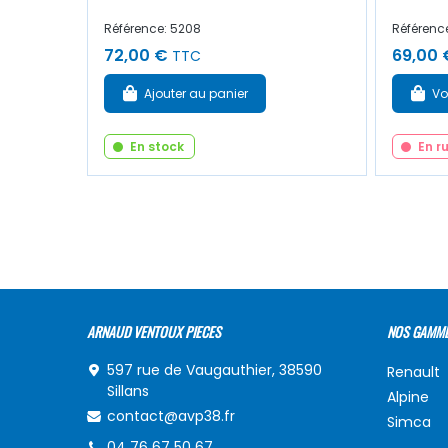
Référence: 5208
Référenc
72,00 €
69,00 
TTC
Ajouter au panier
Vo
En stock
En r
ARNAUD VENTOUX PIECES
NOS GAMM
597 rue de Vaugauthier, 38590
Renault
Sillans
Alpine
contact@avp38.fr
Simca
04 76 67 50 67