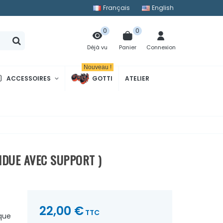
Français
English
0
0
Panier
Connexion
Déjà vu
Nouveau !
ACCESSOIRES
GOTTI
ATELIER
NDUE AVEC SUPPORT )
22,00 €
TTC
ique