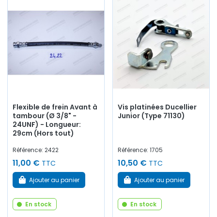
Flexible de frein Avant à
Vis platinées Ducellier
tambour (Ø 3/8" -
Junior (Type 71130)
24UNF) - Longueur:
29cm (Hors tout)
Référence: 2422
Référence: 1705
11,00 €
10,50 €
TTC
TTC
Ajouter au panier
Ajouter au panier
En stock
En stock