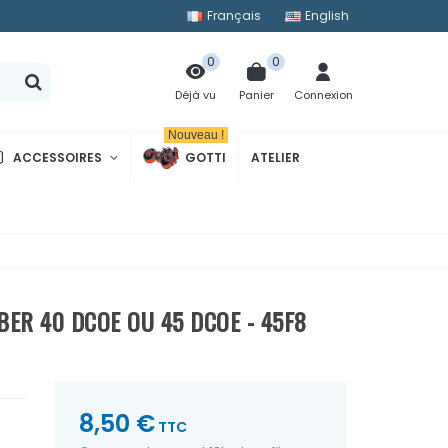
Français
English
0
0
Panier
Connexion
Déjà vu
Nouveau !
ACCESSOIRES
GOTTI
ATELIER
BER 40 DCOE OU 45 DCOE - 45F8
8,50 €
TTC