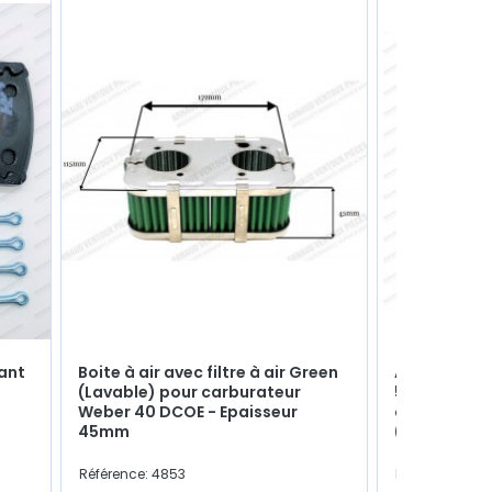
vant
Boite à air avec filtre à air Green
Allumeur Du
(Lavable) pour carburateur
525029 (Co
Weber 40 DCOE - Epaisseur
capsule de 
45mm
(R1223)
Référence: 4853
Référence: 570