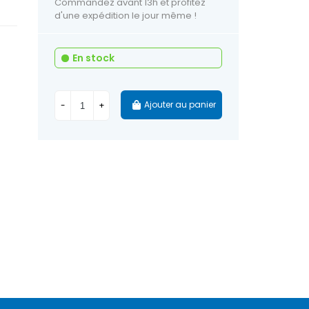
Commandez avant 13h et profitez
d'une expédition le jour même !
En stock
Ajouter au panier
-
+