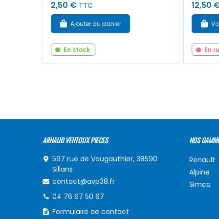
2,50 €
12,50 
TTC
Ajouter au panier
Vo
En stock
En r
ARNAUD VENTOUX PIECES
NOS GAMM
597 rue de Vaugauthier, 38590
Renault
Sillans
Alpine
contact@avp38.fr
Simca
04 76 67 50 67
Formulaire de contact