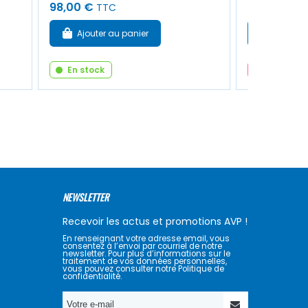
98,00 €
332,00 €
TTC
T
Ajouter au panier
Voir le 
En stock
En ruptur
NEWSLETTER
Recevoir les actus et promotions AVP !
En renseignant votre adresse email, vous
consentez à l’envoi par courriel de notre
newsletter. Pour plus d’informations sur le
traitement de vos données personnelles,
vous pouvez consulter notre Politique de
confidentialité.