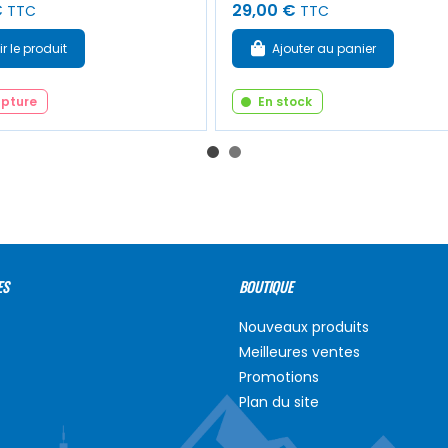
€
29,00 €
TTC
TTC
ir le produit
Ajouter au panier
upture
En stock
ES
BOUTIQUE
Nouveaux produits
Meilleures ventes
Promotions
Plan du site