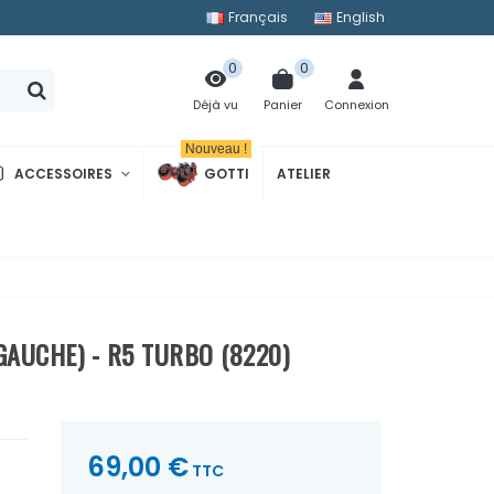
Français
English
0
0
Panier
Connexion
Déjà vu
Nouveau !
ACCESSOIRES
GOTTI
ATELIER
GAUCHE) - R5 TURBO (8220)
69,00 €
TTC