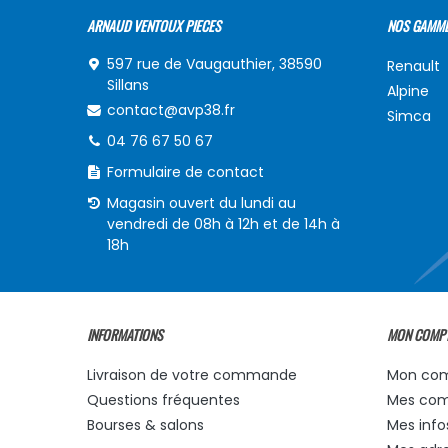
ARNAUD VENTOUX PIECES
NOS GAMM
597 rue de Vaugauthier, 38590
Renault
Sillans
Alpine
contact@avp38.fr
Simca
04 76 67 50 67
Formulaire de contact
Magasin ouvert du lundi au
vendredi de 08h à 12h et de 14h à
18h
INFORMATIONS
MON COMP
Livraison de votre commande
Mon co
Questions fréquentes
Mes co
Bourses & salons
Mes info