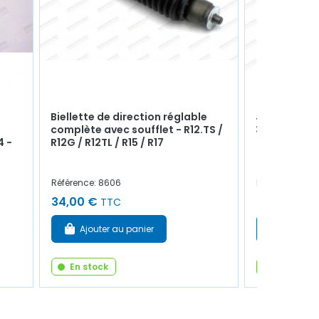
Biellette de direction réglable
Joint spi d'
complète avec soufflet - R12.TS /
32x45x10m
4 -
R12G / R12TL / R15 / R17
Référence: 8606
Référence: 60
34,00 €
9,50 €
TTC
TTC
Ajouter au panier
Ajouter
En stock
En stock