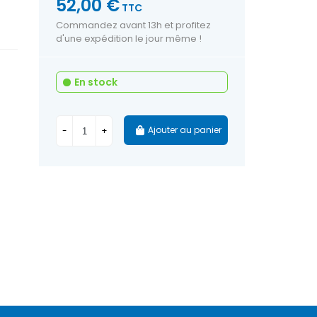
52,00 €
TTC
Commandez avant 13h et profitez
d'une expédition le jour même !
En stock
Ajouter au panier
-
+