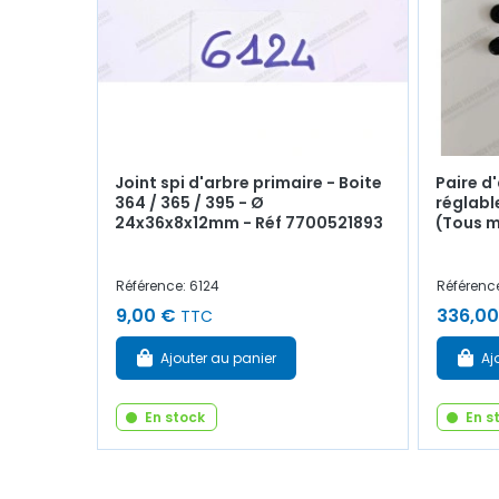
Joint spi d'arbre primaire - Boite
Paire d
364 / 365 / 395 - Ø
réglable
24x36x8x12mm - Réf 7700521893
(Tous m
Référence: 6124
Référenc
9,00 €
336,00
TTC
Ajouter au panier
Aj
En stock
En s