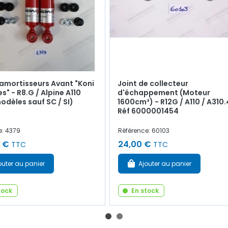
'amortisseurs Avant "Koni
Joint de collecteur
s" - R8.G / Alpine A110
d'échappement (Moteur
odèles sauf SC / SI)
1600cm³) - R12G / A110 / A310.
Réf 6000001454
e: 4379
Référence: 60103
 €
24,00 €
TTC
TTC
outer au panier
Ajouter au panier
tock
En stock