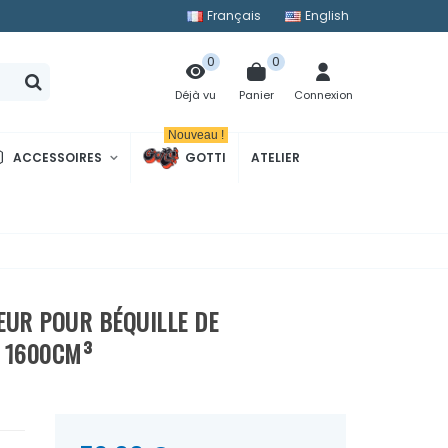
Français
English
0
0
Panier
Connexion
Déjà vu
Nouveau !
ACCESSOIRES
GOTTI
ATELIER
UR POUR BÉQUILLE DE
 1600CM³