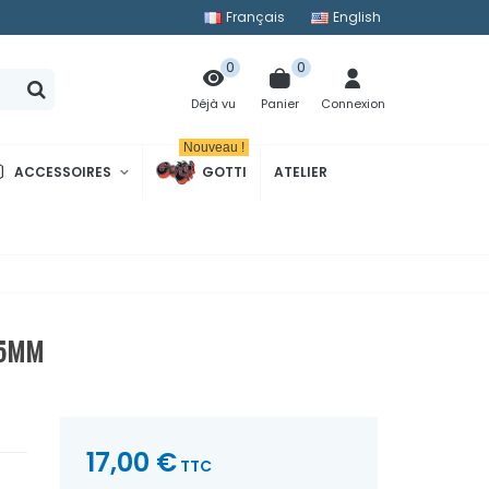
Français
English
0
0
Panier
Connexion
Déjà vu
Nouveau !
ACCESSOIRES
GOTTI
ATELIER
.5MM
17,00 €
TTC