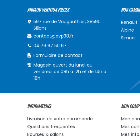
ARNAUD VENTOUX PIECES
NOS GAMM
597 rue de Vaugauthier, 38590
Renault
Sillans
Alpine
contact@avp38.fr
Simca
04 76 67 50 67
Formulaire de contact
Magasin ouvert du lundi au
vendredi de 08h à 12h et de 14h à
18h
INFORMATIONS
MON COMP
Livraison de votre commande
Mon co
Questions fréquentes
Mes co
Bourses & salons
Mes info