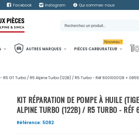
Facebook
Instagram
Qui sommes-nous
Nouveau !
A
AUTRES MARQUES
PIÈCES CARBURATEUR
) - R5 GT Turbo / R5 Alpine Turbo (122B) / R5 Turbo - Réf 6001000128 + 08
KIT RÉPARATION DE POMPE À HUILE (TIGE
ALPINE TURBO (122B) / R5 TURBO - RÉF
Référence:
5082