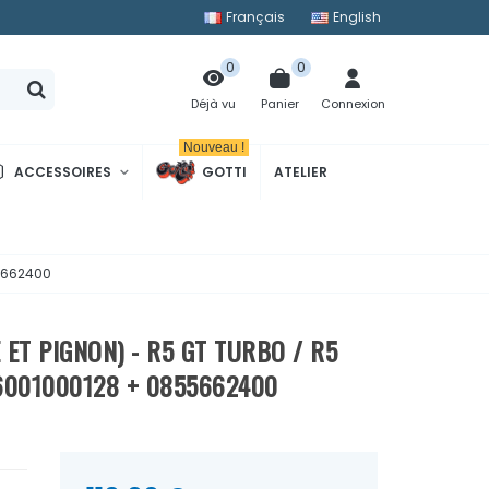
Français
English
0
0
Panier
Connexion
Déjà vu
Nouveau !
ACCESSOIRES
GOTTI
ATELIER
55662400
 ET PIGNON) - R5 GT TURBO / R5
 6001000128 + 0855662400