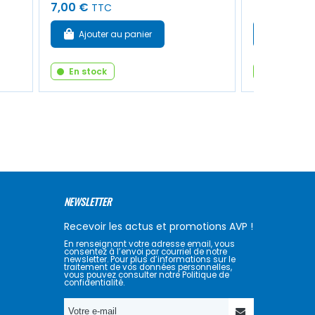
7,00 €
4,50 €
TTC
TTC
Ajouter au panier
Ajouter
En stock
En stock
NEWSLETTER
Recevoir les actus et promotions AVP !
En renseignant votre adresse email, vous
consentez à l’envoi par courriel de notre
newsletter. Pour plus d’informations sur le
traitement de vos données personnelles,
vous pouvez consulter notre Politique de
confidentialité.