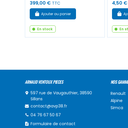
399,00 €
4,50 €
TTC
Ajouter au panier
Aj
En stock
En s
ARNAUD VENTOUX PIECES
NOS GAMM
597 rue de Vaugauthier, 38590
Renault
Sillans
Alpine
contact@avp38.fr
Simca
04 76 67 50 67
Formulaire de contact