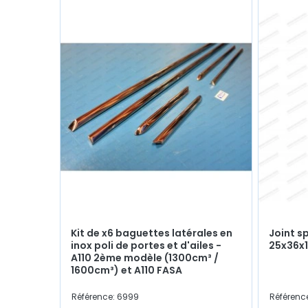
Kit de x6 baguettes latérales en
Joint sp
inox poli de portes et d'ailes -
25x36x
A110 2ème modèle (1300cm³ /
1600cm³) et A110 FASA
Référence: 6999
Référenc