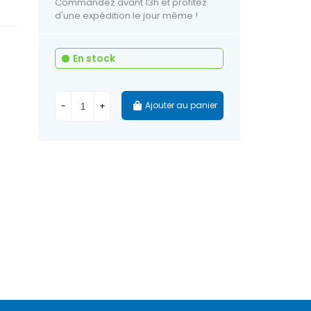
Commandez avant 13h et profitez
d'une expédition le jour même !
En stock
Ajouter au panier
-
+