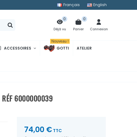
Français
English
0
0
Panier
Connexion
Déjà vu
Nouveau !
ACCESSOIRES
GOTTI
ATELIER
- RÉF 6000000039
74,00 €
TTC