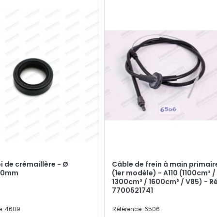
i de crémaillère - Ø
Câble de frein à main primair
10mm
(1er modèle) - A110 (1100cm³ /
1300cm³ / 1600cm³ / V85) - R
7700521741
e: 4609
Référence: 6506