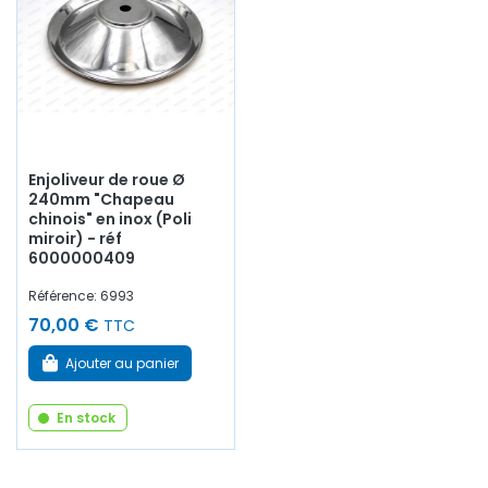
Enjoliveur de roue Ø
240mm "Chapeau
chinois" en inox (Poli
miroir) - réf
6000000409
Référence: 6993
70,00 €
TTC
Ajouter au panier
En stock