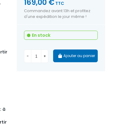
169,00 €
TTC
>
Commandez avant 13h et profitez
d'une expédition le jour même !
:
20)
En stock
rtir
Ajouter au panier
-
+
:
à
rtir