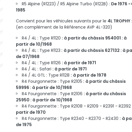
R5 Alpine (R1223) / R5 Alpine Turbo (R122B) :
De 1976 -
1985
Convient pour les véhicules suivants pour le
4L TROPHY
(en complément de la Référence AVP 4L-3
R4 / 4L : Type R1120
: à partir du châssis 954001 : à
partir de 10/1968
R4 / 4L : Type R1123
:
à partir du châssis 627132 : à pa
de 07/1968
R4 / 4L : Type R1126
: à partir de 1971
R4 / 4L : Safari
: à partir de 1971
R4 / 4L GTL : Type R1128
:
à partir de 1978
R4 Fourgonnette : Type R2105
:
à partir du châssis
59996 : à partir de 10/1968
R4 Fourgonnette : Type R2106
: à partir du châssis
25950 : à partir de 10/1968
R4 Fourgonnette : Type R2108 - R2109 - R2391 - R2392
partir de 1970
R4 Fourgonnette : Type R2340 - R2370 - R2430
:
à pa
de 1975