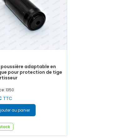
poussière adaptable en
que pour protection de tige
tisseur
ce: 1350
€
TTC
jouter au panier
stock