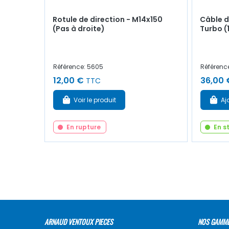
Rotule de direction - M14x150
Câble d
(Pas à droite)
Turbo (
Référence: 5605
Référenc
12,00 €
36,00 
TTC
Voir le produit
Aj
En rupture
En s
ARNAUD VENTOUX PIECES
NOS GAMM