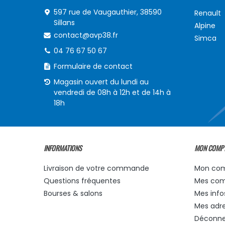
597 rue de Vaugauthier, 38590
Renault
Sillans
Alpine
contact@avp38.fr
Simca
04 76 67 50 67
Formulaire de contact
Magasin ouvert du lundi au
vendredi de 08h à 12h et de 14h à
18h
INFORMATIONS
MON COMP
Livraison de votre commande
Mon co
Questions fréquentes
Mes co
Bourses & salons
Mes info
Mes adr
Déconne