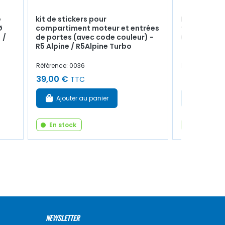
e
kit de stickers pour
Pompe à es
Ø
compartiment moteur et entrées
tubes avec j
 /
de portes (avec code couleur) -
(R1223) / R5
R5 Alpine / R5Alpine Turbo
Référence: 0036
Référence: 58
39,00 €
43,00 €
TTC
T
Ajouter au panier
Ajouter
En stock
En stock
NEWSLETTER