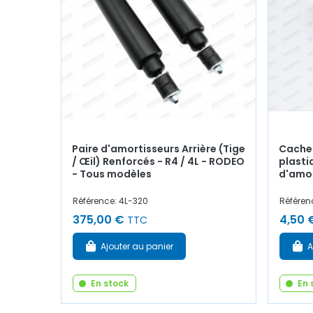
Paire d'amortisseurs Arrière (Tige
Cache 
/ Œil) Renforcés - R4 / 4L - RODEO
plasti
- Tous modèles
d'amor
Référence: 4L-320
Référen
375,00 €
4,50 
TTC
Ajouter au panier
A
En stock
En 