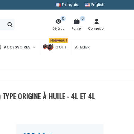
Français
English
0
0
Panier
Connexion
Déjà vu
Nouveau !
ACCESSOIRES
GOTTI
ATELIER
TYPE ORIGINE À HUILE - 4L ET 4L