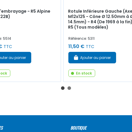
'embrayage - R5 Alpine
Rotule Inférieure Gauche (Ax
122B)
M12x125 - Cône Ø 12.50mm à 
14.5mm) - R4 (De 1969 à la fin)
R5 (Tous modèles)
e: 5514
Référence: 5311
€
11,50 €
TTC
TTC
outer au panier
Ajouter au panier
tock
En stock
ES
BOUTIQUE