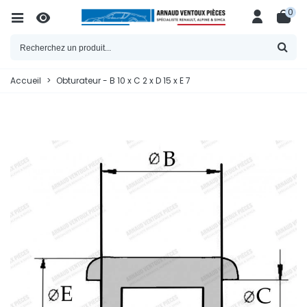
0
Accueil
>
Obturateur - B 10 x C 2 x D 15 x E 7