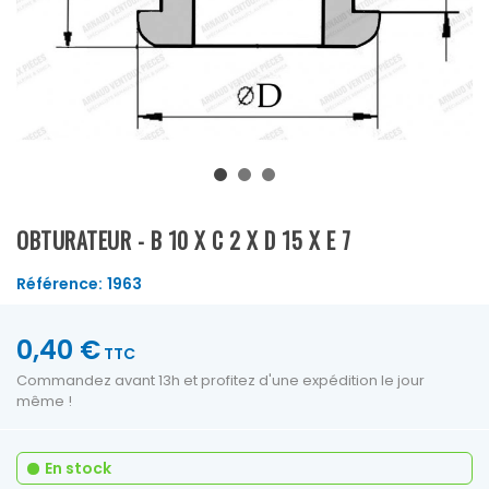
OBTURATEUR - B 10 X C 2 X D 15 X E 7
Référence:
1963
0,40 €
TTC
Commandez avant 13h et profitez d'une expédition le jour
même !
En stock