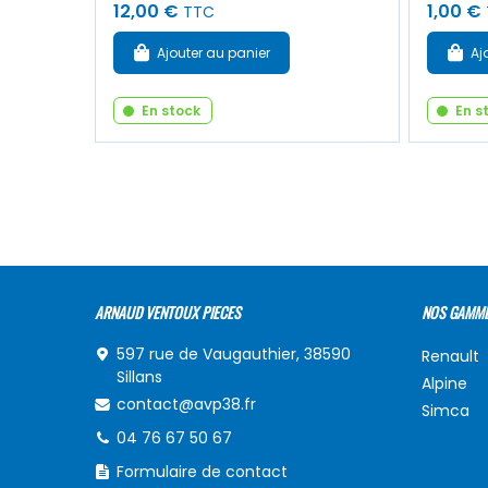
12,00 €
1,00 €
TTC
Ajouter au panier
Aj
En stock
En s
ARNAUD VENTOUX PIECES
NOS GAMM
597 rue de Vaugauthier, 38590
Renault
Sillans
Alpine
contact@avp38.fr
Simca
04 76 67 50 67
Formulaire de contact