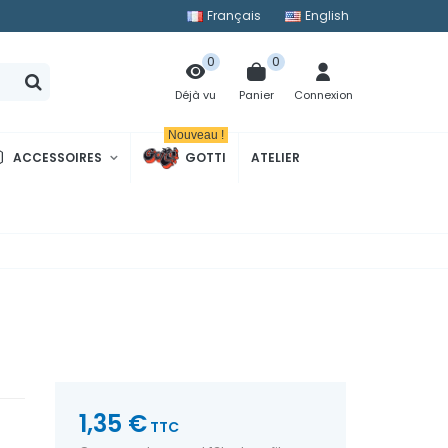
Français
English
0
0
Panier
Connexion
Déjà vu
Nouveau !
ACCESSOIRES
GOTTI
ATELIER
1,35 €
TTC