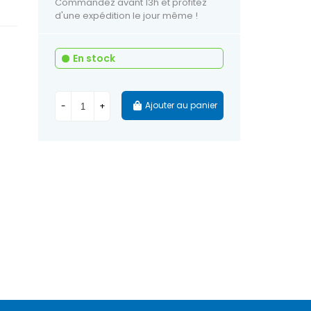
Commandez avant 13h et profitez
d'une expédition le jour même !
En stock
Ajouter au panier
-
+