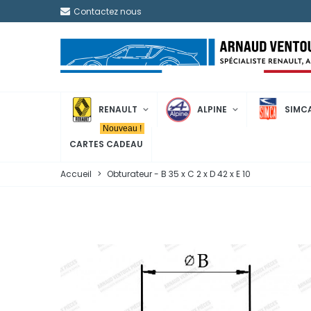
Contactez nous
RENAULT
ALPINE
SIMC
Nouveau !
CARTES CADEAU
Accueil
>
Obturateur - B 35 x C 2 x D 42 x E 10