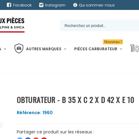
Facebook
Instagram
Qui sommes-nous
Nouveau !
A
AUTRES MARQUES
PIÈCES CARBURATEUR
OBTURATEUR - B 35 X C 2 X D 42 X E 10
Référence:
1960