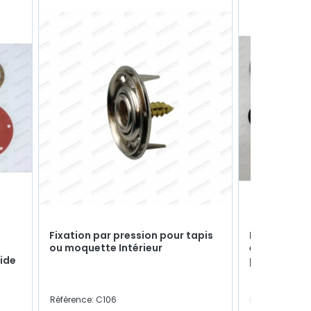
Fixation par pression pour tapis
Paire de jo
ou moquette Intérieur
essuie-glac
ide
plastique 
Référence: C106
Référence: 197