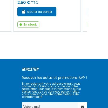
2,50 €
38,00 €
TTC
TT
Ajouter au panier
Ajouter
En stock
En stock
NEWSLETTER
Recevoir les actus et promotions AVP !
En renseignant votre adresse email, vous
consentez à l’envoi par courriel de notre
newsletter. Pour plus d’informations sur le
traitement de vos données personnelles,
vous pouvez consulter notre Politique de
confidentialité.