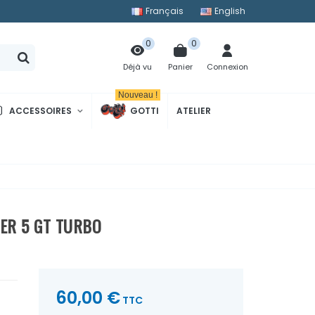
Français
English
0
0
Panier
Connexion
Déjà vu
Nouveau !
ACCESSOIRES
GOTTI
ATELIER
ER 5 GT TURBO
60,00 €
TTC