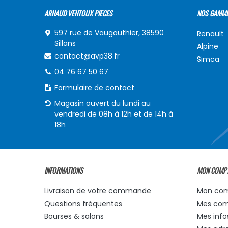
ARNAUD VENTOUX PIECES
NOS GAMM
597 rue de Vaugauthier, 38590
Renault
Sillans
Alpine
contact@avp38.fr
Simca
04 76 67 50 67
Formulaire de contact
Magasin ouvert du lundi au
vendredi de 08h à 12h et de 14h à
18h
INFORMATIONS
MON COMP
Livraison de votre commande
Mon co
Questions fréquentes
Mes co
Bourses & salons
Mes info