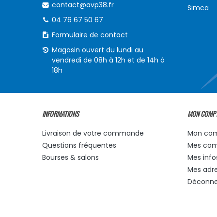
contact@avp38.fr
Simca
04 76 67 50 67
Formulaire de contact
Magasin ouvert du lundi au
vendredi de 08h à 12h et de 14h à
18h
INFORMATIONS
MON COMP
Livraison de votre commande
Mon co
Questions fréquentes
Mes co
Bourses & salons
Mes info
Mes adr
Déconne