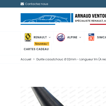
Contactez nous
RENAULT
ALPINE
SIMC
Nouveau !
CARTES CADEAU
Accueil
>
Durite caoutchouc Ø 32mm - Longueur 1m (A re