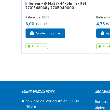
Inférieur - Ø 14x27x44x51mm - Réf
7701348038 / 7705040000
Référence: 8306
Référenc
6,00 €
4,75 €
TTC
Ajouter au panier
Aj
En stock
En s
ARNAUD VENTOUX PIECES
NOS GAMM
597 rue de Vaugauthier, 38590
Renault
Sillans
Alpine