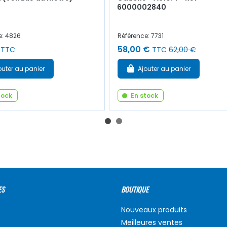
6000002840
e: 4826
Référence: 7731
58,00 €
TTC
TTC
62,00 €
outer au panier
Ajouter au panier
tock
En stock
ES
BOUTIQUE
Nouveaux produits
Meilleures ventes