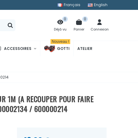
Français
English
0
0
Panier
Connexion
Déjà vu
Nouveau !
ACCESSOIRES
GOTTI
ATELIER
00214
R 1M (A RECOUPER POUR FAIRE
00002134 / 600000214