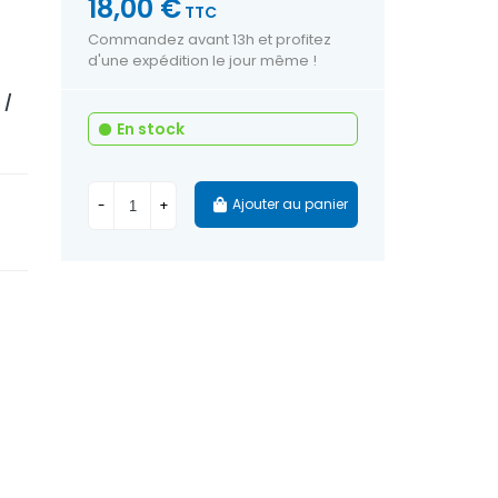
18,00 €
TTC
Commandez avant 13h et profitez
d'une expédition le jour même !
 /
En stock
Ajouter au panier
-
+