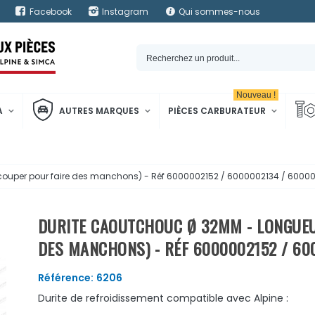
Facebook
Instagram
Qui sommes-nous
Nouveau !
A
AUTRES MARQUES
PIÈCES CARBURATEUR
couper pour faire des manchons) - Réf 6000002152 / 6000002134 / 6000
DURITE CAOUTCHOUC Ø 32MM - LONGUEU
DES MANCHONS) - RÉF 6000002152 / 60
Référence:
6206
Durite de refroidissement compatible avec Alpine :