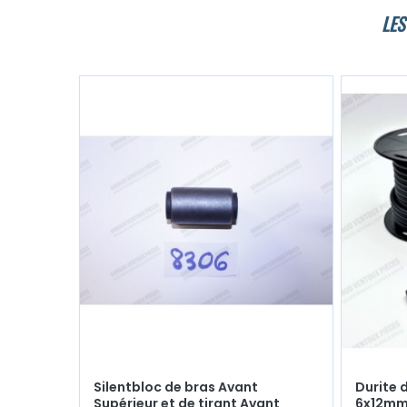
LES
Silentbloc de bras Avant
Durite 
Supérieur et de tirant Avant
6x12mm