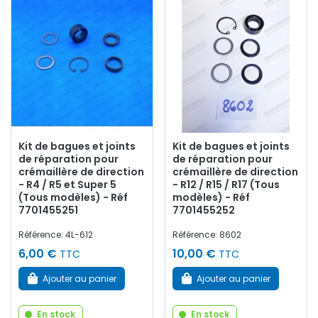
Kit de bagues et joints
Kit de bagues et joints
de réparation pour
de réparation pour
crémaillère de direction
crémaillère de direction
- R4 / R5 et Super 5
- R12 / R15 / R17 (Tous
(Tous modèles) - Réf
modèles) - Réf
7701455251
7701455252
Référence: 4L-612
Référence: 8602
6,00 €
10,00 €
TTC
TTC
Ajouter au panier
Ajouter au panier
En stock
En stock