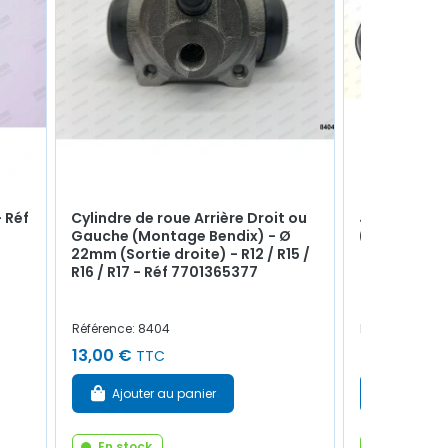
- Réf
Cylindre de roue Arrière Droit ou
Joint de lun
Gauche (Montage Bendix) - Ø
(Qualité sup
22mm (Sortie droite) - R12 / R15 /
R16 / R17 - Réf 7701365377
Référence: 8404
Référence: 69
13,00 €
358,00 €
TTC
T
Ajouter au panier
Ajouter
En stock
En stock