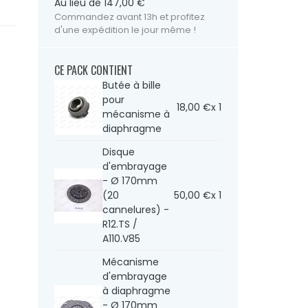
Au lieu de 147,00 €
Commandez avant 13h et profitez
d'une expédition le jour même !
CE PACK CONTIENT
Butée à bille
pour
18,00 €
x 1
mécanisme à
diaphragme
Disque
d'embrayage
- Ø 170mm
(20
50,00 €
x 1
cannelures) -
R12.TS /
A110.V85
Mécanisme
d'embrayage
à diaphragme
- Ø 170mm