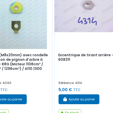
 (M8x20mm) avec rondelle
Excentrique de tirant arrière 
toir de pignon d'arbre à
608311
 R8G (Moteur 1108cm³ /
 / 1296cm³) / A110.1300
e: 40143
Référence: 4314
5,00 €
TTC
TTC
outer au panier
Ajouter au panier
tock
En stock