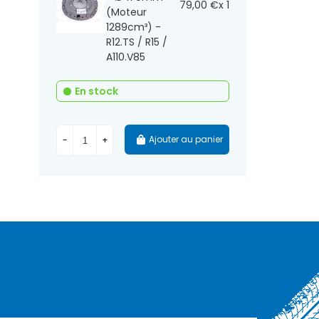
79,00 €
x 1
(Moteur
1289cm³) -
R12.TS / R15 /
A110.V85
En stock
Ajouter au panier
-
+