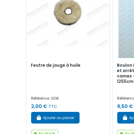
Feutre de jauge à huile
Boulon
et arrê
cames -
1255cm³
Référence: 2016
Référenc
2,00 €
6,50 €
TTC
Ajouter au panier
Aj
En stock
En s