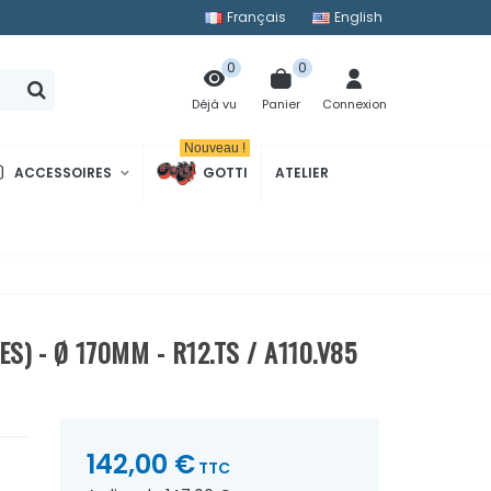
Français
English
0
0
Panier
Connexion
Déjà vu
Nouveau !
ACCESSOIRES
GOTTI
ATELIER
S) - Ø 170MM - R12.TS / A110.V85
142,00 €
TTC