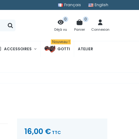
Français
English
0
0
Panier
Connexion
Déjà vu
Nouveau !
ACCESSOIRES
GOTTI
ATELIER
16,00 €
TTC