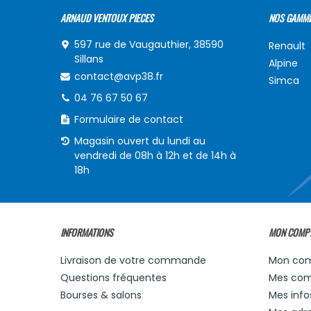
ARNAUD VENTOUX PIECES
NOS GAMM
597 rue de Vaugauthier, 38590
Renault
Sillans
Alpine
contact@avp38.fr
Simca
04 76 67 50 67
Formulaire de contact
Magasin ouvert du lundi au
vendredi de 08h à 12h et de 14h à
18h
INFORMATIONS
MON COMP
Livraison de votre commande
Mon co
Questions fréquentes
Mes co
Bourses & salons
Mes info