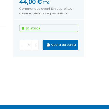
44,00 €
TTC
Commandez avant 13h et profitez
d'une expédition le jour même !
En stock
Ajouter au panier
-
+