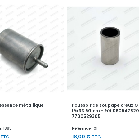
à essence métallique
Poussoir de soupape creux Ø
19x33.60mm - Réf 060547820
7700529305
e: 1885
Référence: 1011
18,00 €
TTC
TTC