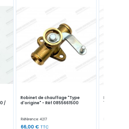
Robinet de chauffage "Type
Pompe à eau
0 /
d'origine" - Réf 0855661500
1108cm³ / 1
Référence: 4217
Référence: 42
66,00 €
49,00 €
TTC
T