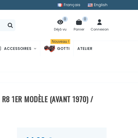
Français
English
0
0
Panier
Connexion
Déjà vu
Nouveau !
ACCESSOIRES
GOTTI
ATELIER
 R8 1ER MODÈLE (AVANT 1970) /