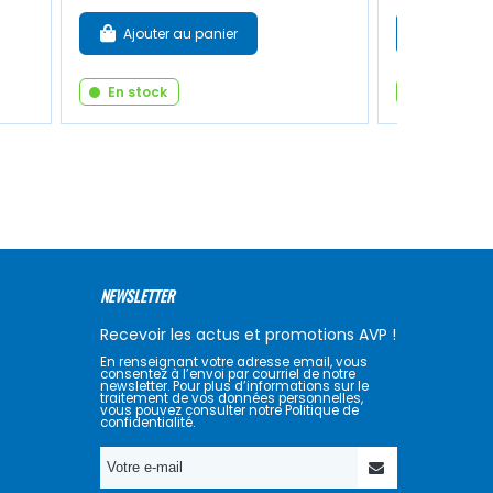
Ajouter au panier
Ajouter
En stock
En stock
NEWSLETTER
Recevoir les actus et promotions AVP !
En renseignant votre adresse email, vous
consentez à l’envoi par courriel de notre
newsletter. Pour plus d’informations sur le
traitement de vos données personnelles,
vous pouvez consulter notre Politique de
confidentialité.