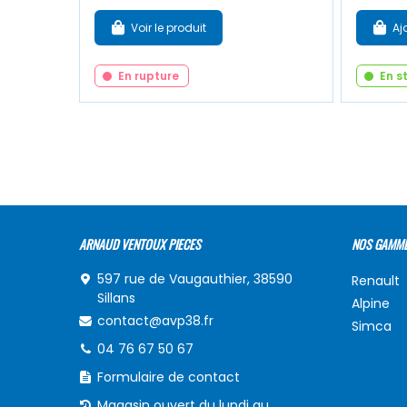
Voir le produit
Aj
En rupture
En s
ARNAUD VENTOUX PIECES
NOS GAMM
597 rue de Vaugauthier, 38590
Renault
Sillans
Alpine
contact@avp38.fr
Simca
04 76 67 50 67
Formulaire de contact
Magasin ouvert du lundi au