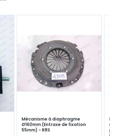
Mécanisme à diaphragme
Interrupteu
Ø160mm (Entraxe de fixation
rectangulair
55mm) - R8S
positions (P
Position 2)