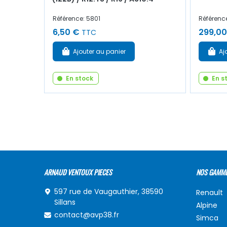
Référence: 5801
Référenc
6,50 €
299,00
TTC
Ajouter au panier
Aj
En stock
En s
ARNAUD VENTOUX PIECES
NOS GAMM
597 rue de Vaugauthier, 38590
Renault
Sillans
Alpine
contact@avp38.fr
Simca