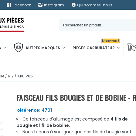
Facebook
Instagram
Qui sommes-nous
Nouveau !
A
AUTRES MARQUES
PIÈCES CARBURATEUR
le / R12 / A110.V85
FAISCEAU FILS BOUGIES ET DE BOBINE - R
Référence:
4701
Ce faisceau d'allumage est composé de
4 fils de
bougie
et 1
fil de
bobine
.
Nous tenons à souligner que nos fils de bougie sont