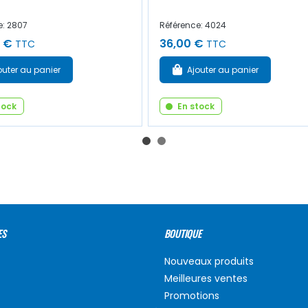
e: 2807
Référence: 4024
 €
36,00 €
TTC
TTC
outer au panier
Ajouter au panier
tock
En stock
ES
BOUTIQUE
Nouveaux produits
Meilleures ventes
Promotions