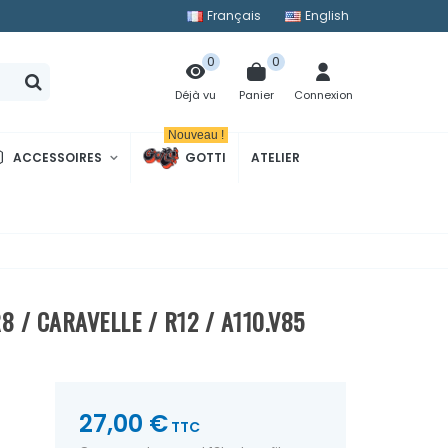
Français
English
0
0
Panier
Connexion
Déjà vu
Nouveau !
ACCESSOIRES
GOTTI
ATELIER
8 / CARAVELLE / R12 / A110.V85
27,00 €
TTC