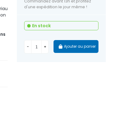
Commandez avant 13h et profitez
d'une expédition le jour même !
riau
ion
En stock
ins
Ajouter au panier
-
+