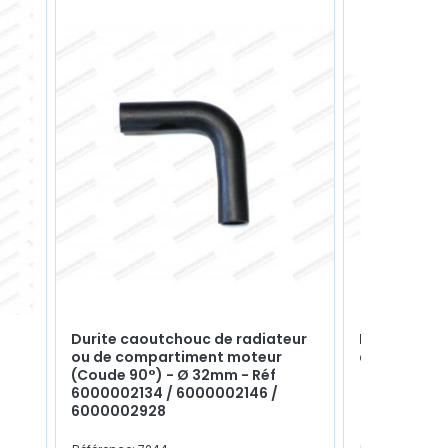
Durite caoutchouc de radiateur
Pompe à eau
ou de compartiment moteur
avec le joi
(Coude 90°) - Ø 32mm - Réf
6000002134 / 6000002146 /
6000002928