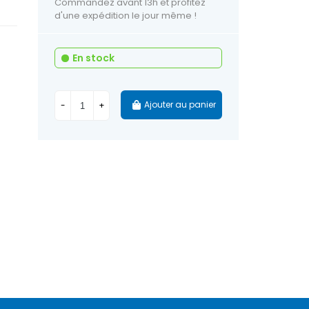
Commandez avant 13h et profitez
d'une expédition le jour même !
En stock
Ajouter au panier
-
+