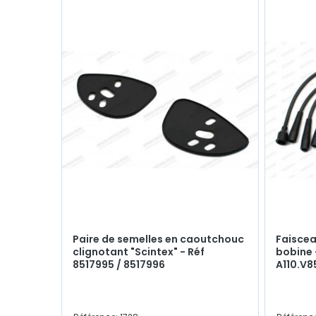
Paire de semelles en caoutchouc
Faiscea
clignotant "Scintex" - Réf
bobine -
8517995 / 8517996
A110.V8