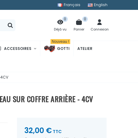
Français
English
0
0
Panier
Connexion
Déjà vu
Nouveau !
ACCESSOIRES
GOTTI
ATELIER
- 4CV
AU SUR COFFRE ARRIÈRE - 4CV
32,00 €
TTC