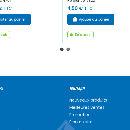
: 4701
Référence: 2822
€
4,50 €
TTC
TTC
outer au panier
Ajouter au panier
tock
En stock
ES
BOUTIQUE
Nouveaux produits
Meilleures ventes
Promotions
Plan du site