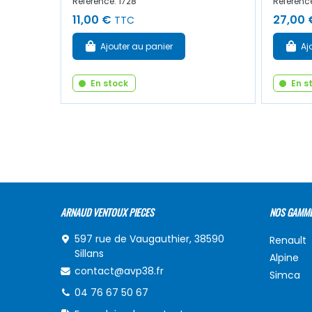
Référence: 1728
Référence
11,00 €
27,00 
TTC
Ajouter au panier
Aj
En stock
En s
ARNAUD VENTOUX PIECES
NOS GAMM
597 rue de Vaugauthier, 38590
Renault
Sillans
Alpine
contact@avp38.fr
Simca
04 76 67 50 67