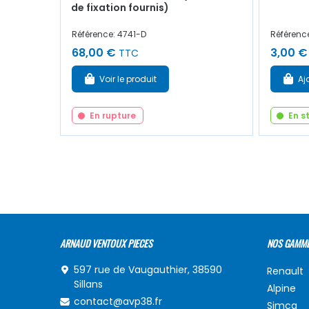
de fixation fournis)
Référence: 4741-D
Référenc
68,00 €
3,00 €
TTC
Voir le produit
Aj
En rupture
En s
ARNAUD VENTOUX PIECES
NOS GAMM
597 rue de Vaugauthier, 38590
Renault
Sillans
Alpine
contact@avp38.fr
Simca