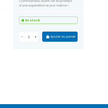
Commandez avant 13h et profitez
d'une expédition le jour même !
En stock
Ajouter au panier
-
+