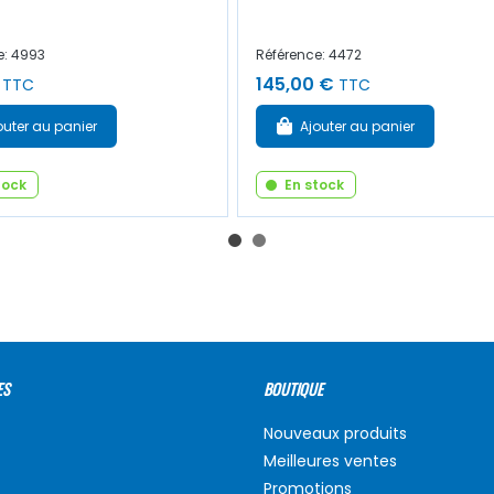
e: 4993
Référence: 4472
145,00 €
TTC
TTC
outer au panier
Ajouter au panier
tock
En stock
ES
BOUTIQUE
Nouveaux produits
Meilleures ventes
Promotions