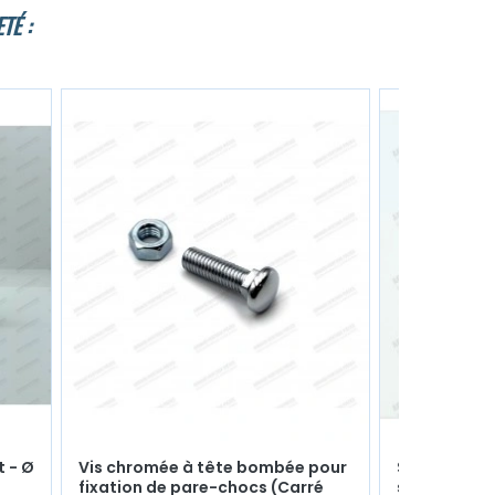
TÉ :
t - Ø
Vis chromée à tête bombée pour
Silent bloc 
fixation de pare-chocs (Carré
stabilisatr