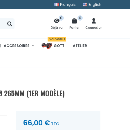
Français
English
0
0
Panier
Connexion
Déjà vu
Nouveau !
ACCESSOIRES
GOTTI
ATELIER
Ø 265MM (1ER MODÈLE)
66,00 €
TTC