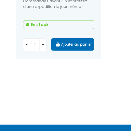
Commandez avant 13h et profitez
d'une expédition le jour même !
En stock
Ajouter au panier
-
+