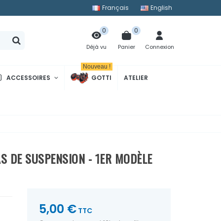
Français
English
0
0
Panier
Connexion
Déjà vu
Nouveau !
ACCESSOIRES
GOTTI
ATELIER
S DE SUSPENSION - 1ER MODÈLE
5,00 €
TTC