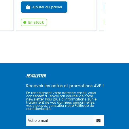
Ajouter au panier
Ajouter
En stock
En stock
NEWSLETTER
Recevoir les actus et promotions AVP !
En renseignant votre adresse email, vous
consentez à l’envoi par courriel de notre
newsletter. Pour plus d’informations sur le
traitement de vos données personnelles,
vous pouvez consulter notre Politique de
confidentialité.