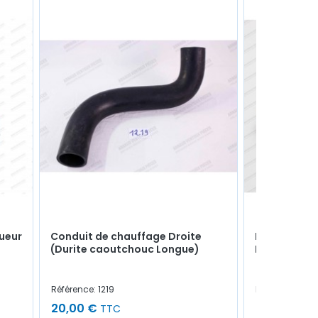
gueur
Conduit de chauffage Droite
Boite à fusi
(Durite caoutchouc Longue)
Fusibles
Référence: 1219
Référence: 175
20,00 €
9,00 €
TTC
TTC